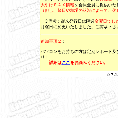
大引けＦＡＸ情報
を会員全員に提供いた
（但し、祭日や相場の状況によって、休
※備考：従来発行日は隔週
金曜日でし
月曜日に変更いたしました。ご諒承下さ
追加事項２
：
パソコンをお持ちの方は定期レポート及
り！
詳細は
ここ
をお読みください。
△▼△