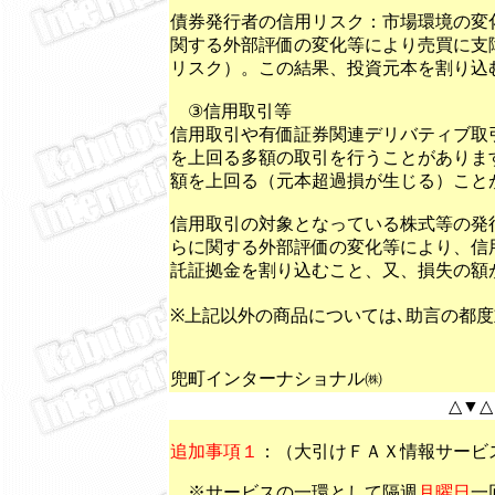
債券発行者の信用リスク：市場環境の変
関する外部評価の変化等により売買に支
リスク）。この結果、投資元本を割り込
③信用取引等
信用取引や有価証券関連デリバティブ取
を上回る多額の取引を行うことがありま
額を上回る（元本超過損が生じる）こと
信用取引の対象となっている株式等の発
らに関する外部評価の変化等により、信
託証拠金を割り込むこと、又、損失の額
※上記以外の商品については､助言の都
兜町インターナショナル㈱
△▼△
追加事項１
：（大引けＦＡＸ情報サービ
※サービスの一環として隔週
月曜日
一