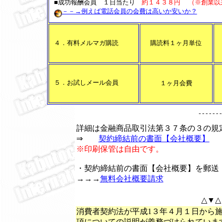
■成功報酬会員 １日当たり
約１４３８円
（※創業以
－－→例えば電話会員の会費は高いか安いか？
４．有料メルマガ購読
購読料１ヶ月単位
５．
お試しメール会員
１ヶ月会費
- - - - - - -
詳細は金融商品取引法第３７条の３の規
⇒
契約締結前の書面【会社概要】
※印刷保管は自由です。
・契約締結前の書面【会社概要】を郵送
→→→
無料会社概要請求
△▼△
消費者契約法が平成1３年４月１日から
項についての説明が義務づけられていま