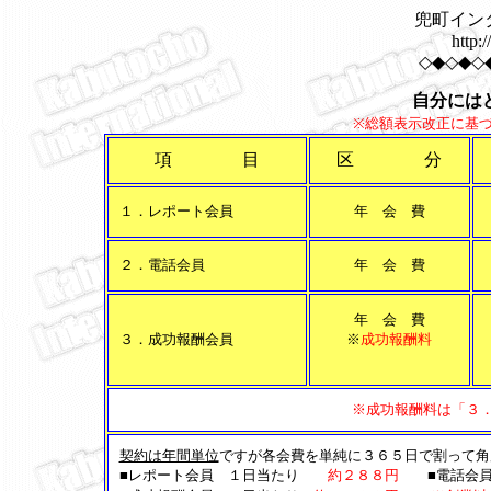
兜町インタ
http:
◇◆◇◆◇
自分には
※総額表示改正に基
項 目
区 分
１．レポート会員
年 会 費
２．電話会員
年 会 費
年 会 費
３．成功報酬会員
※
成功報酬料
※成功報酬料は「３
契約は年間単位
ですが各会費を単純に３６５日で割って角
■レポート会員 １日当たり
約２８８円
■電話会